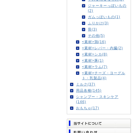
ジャーキーっぽいもの
(2)
ガムっぽいもの(1)
ふりかけ(3)
骨(3)
その他(5)
<素材>鶏(16)
<素材>レバー・内臓(2)
<素材>シカ(8)
<素材>豚(1)
<素材>ラム(7)
<素材>チーズ・ヨーグル
ト・乳製品(4)
ミルク(37)
用品各種(145)
シャンプー・スキンケア
(146)
おもちゃ(17)