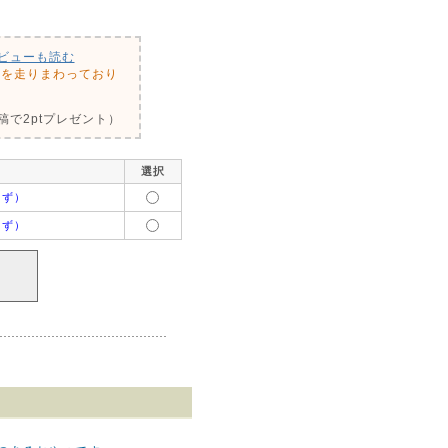
ビューも読む
前を走りまわっており
で2ptプレゼント）
選択
まず）
まず）