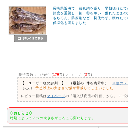
長崎県近海で、前夜網を張り、早朝獲れたて
鮮度を重視し一刻一秒を争い、獲れたままの
もちろん、防腐剤など一切使わず、獲れたて
低塩化も図りました。
獲得票数：
（^o^）(
170
票) ／ （-_-;）(
3
票)
【 ユーザー様の評判 】 （最新の1件を表示中）
⇒他のレ
予想以上の大きさで猫が警戒してしまいました
（-_-;）
レビュー投稿は
マイページ
の「購入済商品の評価」から。（1投稿
◇おしらせ◇
時期によってアジの大きさがころころ変わります。