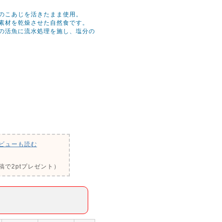
のこあじを活きたまま使用。
素材を乾燥させた自然食です。
の活魚に流水処理を施し、塩分の
ビューも読む
で2ptプレゼント）