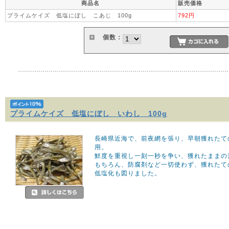
商品名
販売価格
プライムケイズ 低塩にぼし こあじ 100g
792円
個数：
プライムケイズ 低塩にぼし いわし 100g
長崎県近海で、前夜網を張り、早朝獲れたて
用。
鮮度を重視し一刻一秒を争い、獲れたままの
もちろん、防腐剤など一切使わず、獲れたて
低塩化も図りました。