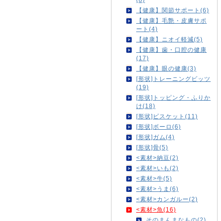
【健康】関節サポート(6)
【健康】毛艶・皮膚サポ
ート(4)
【健康】ニオイ軽減(5)
【健康】歯・口腔の健康
(17)
【健康】眼の健康(3)
[形状]トレーニングビッツ
(19)
[形状]トッピング・ふりか
け(18)
[形状]ビスケット(11)
[形状]ボーロ(6)
[形状]ガム(4)
[形状]骨(5)
<素材>納豆(2)
<素材>いも(2)
<素材>牛(5)
<素材>うま(6)
<素材>カンガルー(2)
<素材>魚(16)
そのまんまなもの(2)