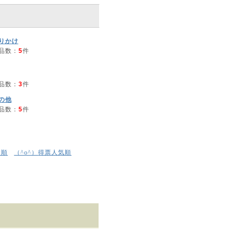
りかけ
品数：
5
件
品数：
3
件
の他
品数：
5
件
着順
得票人気順
（^o^）