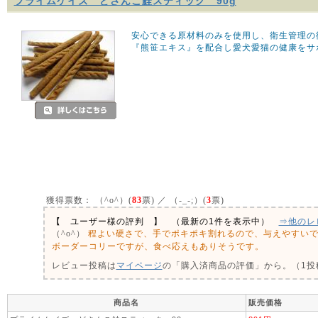
プライムケイズ どさんこ鮭スティック 90g
安心できる原材料のみを使用し、衛生管理の
『熊笹エキス』を配合し愛犬愛猫の健康をサ
獲得票数：
（^o^）(
83
票) ／ （-_-;）(
3
票)
【 ユーザー様の評判 】 （最新の1件を表示中）
⇒他のレ
程よい硬さで、手でポキポキ割れるので、与えやすい
（^o^）
ボーダーコリーですが、食べ応えもありそうです。
レビュー投稿は
マイページ
の「購入済商品の評価」から。（1投稿
商品名
販売価格