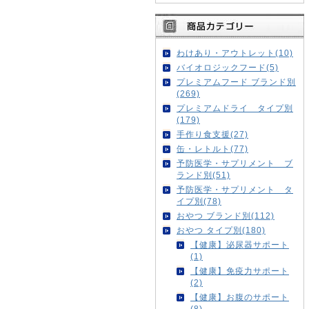
わけあり・アウトレット(10)
バイオロジックフード(5)
プレミアムフード ブランド別
(269)
プレミアムドライ タイプ別
(179)
手作り食支援(27)
缶・レトルト(77)
予防医学・サプリメント ブ
ランド別(51)
予防医学・サプリメント タ
イプ別(78)
おやつ ブランド別(112)
おやつ タイプ別(180)
【健康】泌尿器サポート
(1)
【健康】免疫力サポート
(2)
【健康】お腹のサポート
(8)