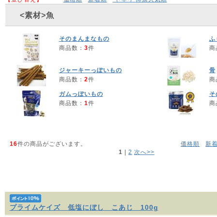
<素材>魚
そのまんまなもの
ふ
商品数：
3
件
商
ジャーキーっぽいもの
骨
商品数：
2
件
商
ガムっぽいもの
そ
商品数：
1
件
商
16
件の商品がございます。
価格順
新
1
 | 
2
次へ>>
プライムケイズ 低塩にぼし こあじ 100g