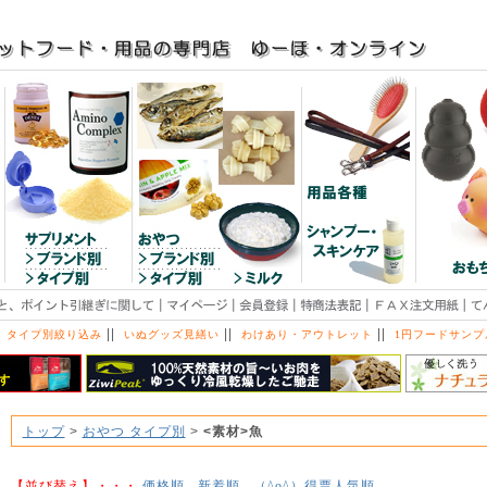
||
||
||
 タイプ別絞り込み
いぬグッズ見繕い
わけあり・アウトレット
1円フードサンプ
トップ
>
おやつ タイプ別
>
<素材>魚
【並び替え】・・・
価格順
新着順
得票人気順
（^o^）