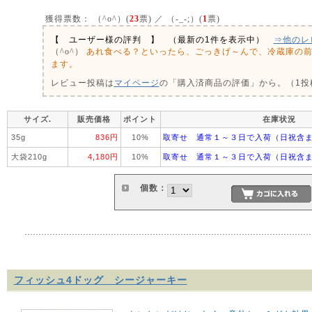
獲得票数：
（^o^）(
23
票) ／ （-_-;）(
1
票)
【 ユーザー様の評判 】 （最新の1件を表示中）
⇒他のレ
あれ食べる？といったら、ごっきげ～んで、冷蔵庫の
（^o^）
ます。
レビュー投稿は
マイページ
の「購入済商品の評価」から。（1投稿
サイズ.
販売価格
ポイント
在庫状況
35g
836円
10%
取寄せ 通常１～３日で入荷（日祝含
大袋210g
4,180円
10%
取寄せ 通常１～３日で入荷（日祝含
個数：
フィッシュ4ドッグ シージャーキー