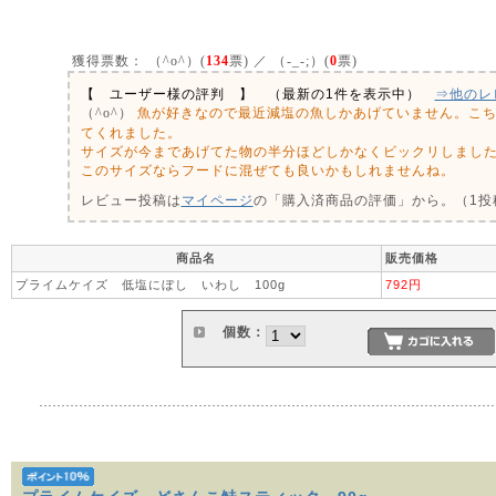
獲得票数：
（^o^）(
134
票) ／ （-_-;）(
0
票)
【 ユーザー様の評判 】 （最新の1件を表示中）
⇒他のレ
魚が好きなので最近減塩の魚しかあげていません。こ
（^o^）
てくれました。
サイズが今まであげてた物の半分ほどしかなくビックリしまし
このサイズならフードに混ぜても良いかもしれませんね。
レビュー投稿は
マイページ
の「購入済商品の評価」から。（1投稿
商品名
販売価格
プライムケイズ 低塩にぼし いわし 100g
792円
個数：