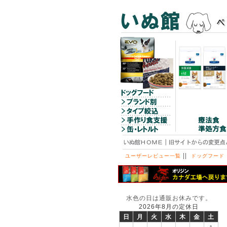
||
ユーザーレビュー一覧
ドッグフード
水色の日は通販お休みです。
2026年8月の定休日
日
月
火
水
木
金
土