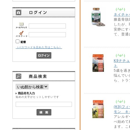
（^o^）
ネイチャ
膝蓋骨脱
したが、
安静にす
て、普通
（パスワードを忘れた方はこちら）
（^o^）
K9ナチ
ト
5歳を過
悩んでい
ら、トラ
短めの文字がヒットしやすいです
（^o^）
(K9)
モン キ
アレルギ
べ始めて
ます。こ