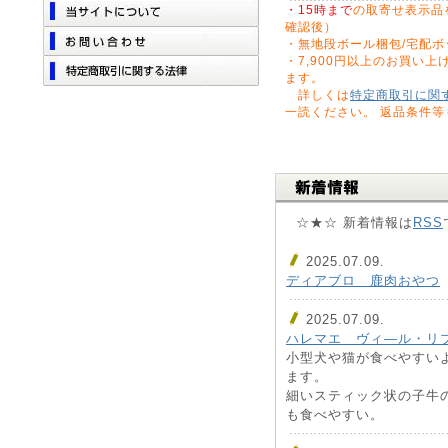
・15時まで
の取寄せ表示品
確認後）
・無地段ボール梱包/宅配
・7,900円以上のお買い
ます。
詳しくは
特定商取引に関
一読ください。 返品条件
☆★☆ 新着情報は
RSS
2025.07.09.
ディアブロ 鹿肉おやつ
2025.07.09.
ハレマエ ヴィ—ル・リブ
小型犬や猫が食べやすい
ます。
細いスティック状の子牛
も食べやすい。