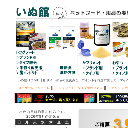
||
||
ユーザーレビュー一覧
ドッグフード タイプ別絞り込み
いぬグッズ見
水色の日は通販お休みです。
2026年8月の定休日
日
月
火
水
木
金
土