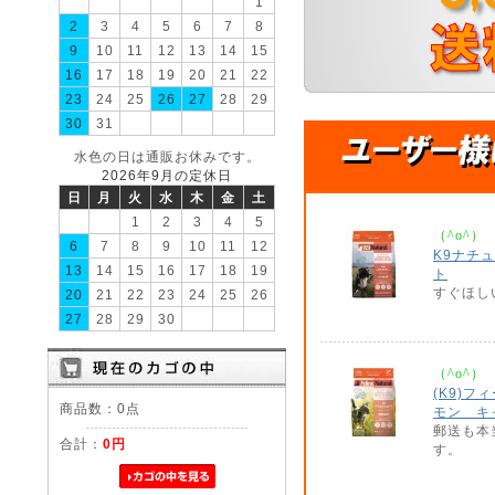
1
2
3
4
5
6
7
8
9
10
11
12
13
14
15
16
17
18
19
20
21
22
23
24
25
26
27
28
29
30
31
水色の日は通販お休みです。
2026年9月の定休日
日
月
火
水
木
金
土
1
2
3
4
5
（^o^）
6
7
8
9
10
11
12
K9ナチ
13
14
15
16
17
18
19
ト
すぐほし
20
21
22
23
24
25
26
27
28
29
30
（^o^）
(K9)
商品数：0点
モン キ
郵送も本
合計：
0円
す。