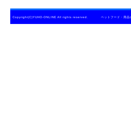
2018.03.06.
ウィッシュ ヴィーガン 
Copyright(C)YUHO-ONLINE All rights reserved. ペットフード
2018.02.27.
gather(ギャザー) いぬ
2018.02.27.
gather(ギャザー) ねこ
2018.02.10.
ワイソン 一部復活(いぬ
輸入元の廃業で一時販売
まり、販売が再開されま
2018.02.10.
ワイソン 一部復活(ねこ
輸入元の廃業で一時販売
まり、販売が再開されま
2018.02.08.
ニュートロねこワイルド
2017.08.23.