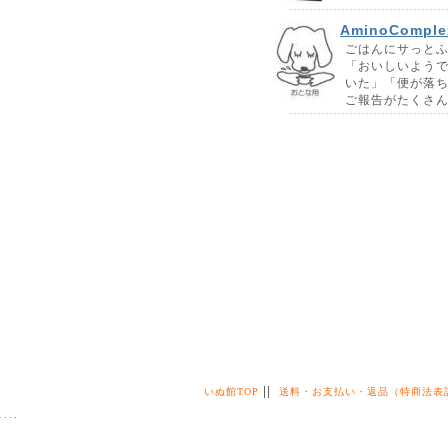
アーテミス アガリクス 
AminoCom
ごはんにサっとふ
2018.11.28.
「おいしいよう
ナチュラルハーベスト 
いた」「便が落
ン]
ご報告がたくさ
2018.05.15.
ウルフブラット
さっぱり目で粒おおきめ
2018.03.26.
ティンバーウルフ入荷
2018.03.20.
white fox(ホワイト
2018.03.10.
マルジョー&ウエフク 七
わらかめ)
||
いぬ館TOP
送料・お支払い・返品（特商法表
2018.03.06.
カントリーロード フィ