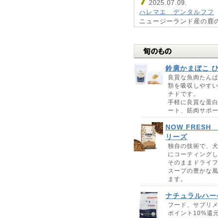
2025.07.09.
ハレマエ デンタルフフ
ニュージーランド産の鹿
のまま噛むおやつ。
鹿のお肉がついてから食
毎日少しづつ噛むことで
きます。
鈴廣かまぼこ 
2025.06.19.
良質な魚肉たんぱ
類を吸収しやす
ナウフレッシュ グッド
チドです。
独自の技術で、犬の食欲
手軽に良質な蛋
ーティングしました。
ート、筋肉サポ
そのままドライフードと
プの豊かな風味と味を引
NOW FRES
リーズ
2025.05.20.
独自の技術で、
鈴廣かまぼこ ひとさじの魔
にコーティング
良質な魚肉たんぱく質を
そのままドライ
吸収しやすい形にした、
スープの豊かな
す。
ます。
手軽に良質な蛋白質を補
ナチュラルハー
ト、筋肉サポート。
フード、サプリ
ポイント10%還
2025.05.15.