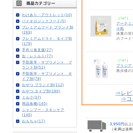
わけあり・アウトレット(10)
（^o^）
バイオロジックフード(5)
アーテミ
プレミアムフード ブランド別
小粒
(269)
体重の管
プレミアムドライ タイプ別
のフード
(179)
手作り食支援(27)
缶・レトルト(77)
（^o^）
予防医学・サプリメント ブ
プリジア 
ランド別(51)
散歩後の
予防医学・サプリメント タ
イプ別(78)
おやつ ブランド別(112)
おやつ タイプ別(180)
⇒レビ
ミルク(37)
⇒コ
用品各種(145)
シャンプー・スキンケア
(146)
おもちゃ(17)
3,950円
以上
（未満は送料